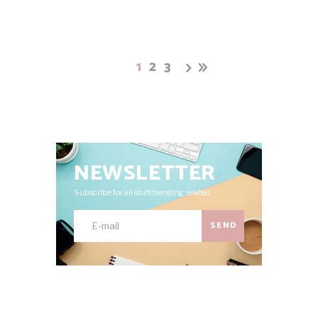
1
2
3
NEWSLETTER
Subscribe for all stuff trending related.
SEND