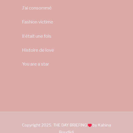
J’ai consommé
Fashion victime
Il était une fois
Histoire de love
You are a star
Copyright 2025. THE DAY BRIEFING
by Kahina
Boudjidj