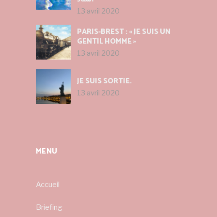
13 avril 2020
PARIS-BREST : « JE SUIS UN
GENTIL HOMME »
13 avril 2020
JE SUIS SORTIE.
13 avril 2020
MENU
Accueil
Briefing