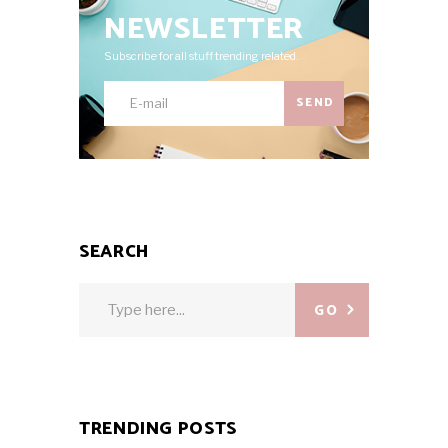
NEWSLETTER
Subscribe for all stuff trending related.
SEND
SEARCH
Search
GO
for:
TRENDING POSTS