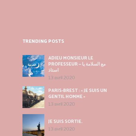
TRENDING POSTS
ADIEU MONSIEUR LE
PROFESSEUR — مع السلامة يا
استاذ
13 avril 2020
PARIS-BREST : « JE SUIS UN
GENTIL HOMME »
13 avril 2020
JE SUIS SORTIE.
13 avril 2020