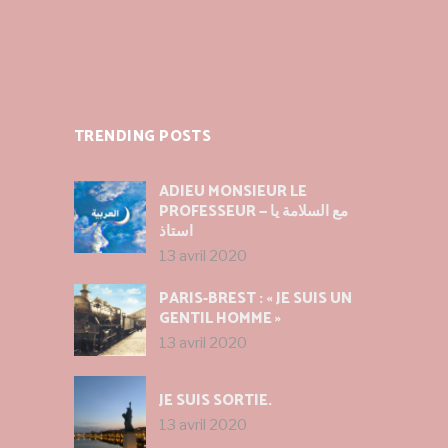
TRENDING POSTS
ADIEU MONSIEUR LE
PROFESSEUR — مع السلامة يا
استاذ
13 avril 2020
PARIS-BREST : « JE SUIS UN
GENTIL HOMME »
13 avril 2020
JE SUIS SORTIE.
13 avril 2020