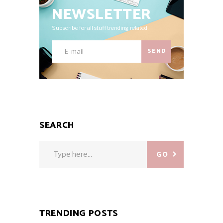
NEWSLETTER
Subscribe for all stuff trending related.
SEND
SEARCH
Search
GO
for:
TRENDING POSTS