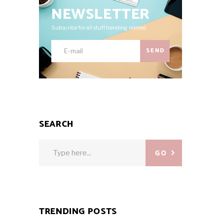
NEWSLETTER
Subscribe for all stuff trending related.
SEND
SEARCH
Search
GO
for:
TRENDING POSTS