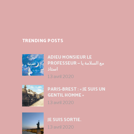
TRENDING POSTS
ADIEU MONSIEUR LE
PROFESSEUR — مع السلامة يا
استاذ
13 avril 2020
PARIS-BREST : « JE SUIS UN
GENTIL HOMME »
13 avril 2020
JE SUIS SORTIE.
13 avril 2020