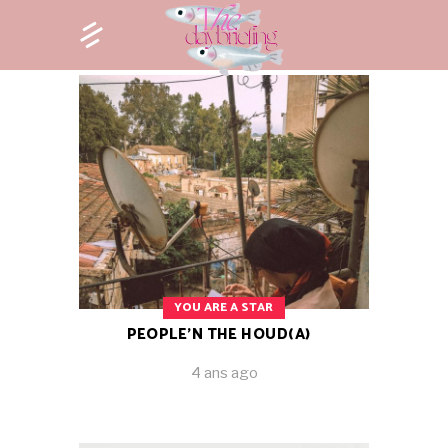
YOU ARE A STAR
PEOPLE’N THE HOUD(A)
4 ans ago