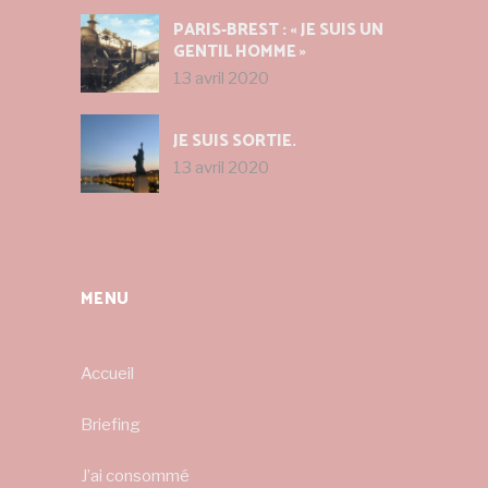
PARIS-BREST : « JE SUIS UN
GENTIL HOMME »
13 avril 2020
JE SUIS SORTIE.
13 avril 2020
MENU
Accueil
Briefing
J’ai consommé