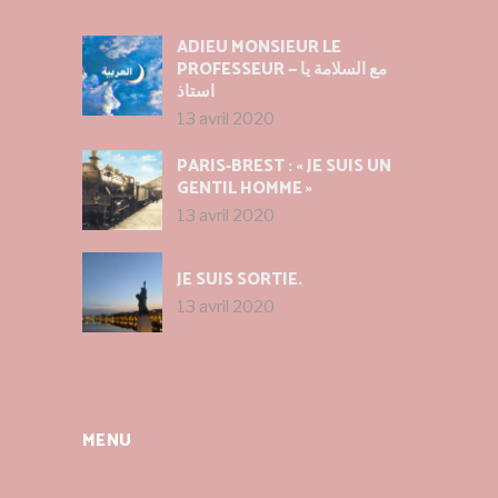
ADIEU MONSIEUR LE
PROFESSEUR — مع السلامة يا
استاذ
13 avril 2020
PARIS-BREST : « JE SUIS UN
GENTIL HOMME »
13 avril 2020
JE SUIS SORTIE.
13 avril 2020
MENU