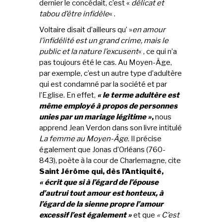
dernier le concédait, c’est «
délicat et
tabou d’être infidèle
« .
Voltaire disait d’ailleurs qu’ »
en amour
l’infidélité est un grand crime, mais le
public et la nature l’excusent
« , ce qui n’a
pas toujours été le cas. Au Moyen-Âge,
par exemple, c’est un autre type d’adultère
qui est condamné par la société et par
l’Eglise. En effet,
« le terme adultère est
même employé à propos de personnes
unies par un mariage légitime »
,
nous
apprend Jean Verdon dans son livre intitulé
La femme au Moyen-Âge
. Il précise
également que Jonas d’Orléans (760-
843), poète à la cour de Charlemagne, cite
Saint Jérôme qui, dès l’Antiquité,
« écrit que si à l’égard de l’épouse
d’autrui tout amour est honteux, à
l’égard de la sienne propre l’amour
excessif l’est également »
et que
« C’est