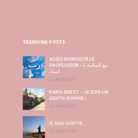
TRENDING POSTS
ADIEU MONSIEUR LE
PROFESSEUR — مع السلامة يا
استاذ
13 avril 2020
PARIS-BREST : « JE SUIS UN
GENTIL HOMME »
13 avril 2020
JE SUIS SORTIE.
13 avril 2020