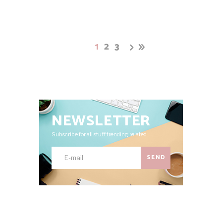
1
2
3
NEWSLETTER
Subscribe for all stuff trending related.
SEND