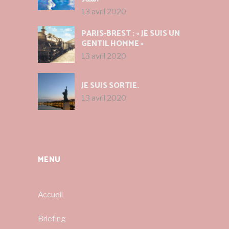
13 avril 2020
PARIS-BREST : « JE SUIS UN
GENTIL HOMME »
13 avril 2020
JE SUIS SORTIE.
13 avril 2020
MENU
Accueil
Briefing