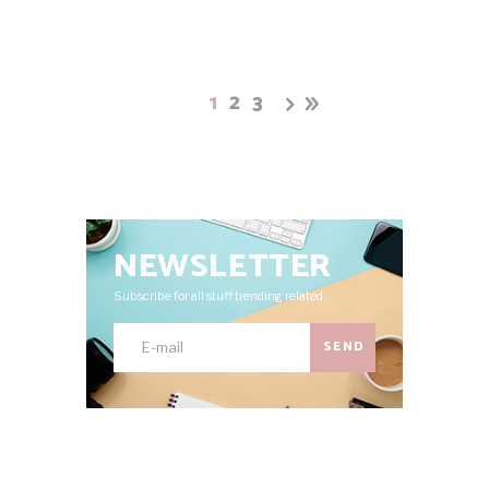
1
2
3
NEWSLETTER
Subscribe for all stuff trending related.
SEND