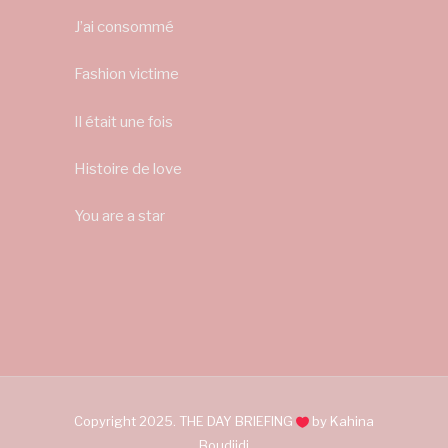
J’ai consommé
Fashion victime
Il était une fois
Histoire de love
You are a star
Copyright 2025. THE DAY BRIEFING
by Kahina
Boudjidj