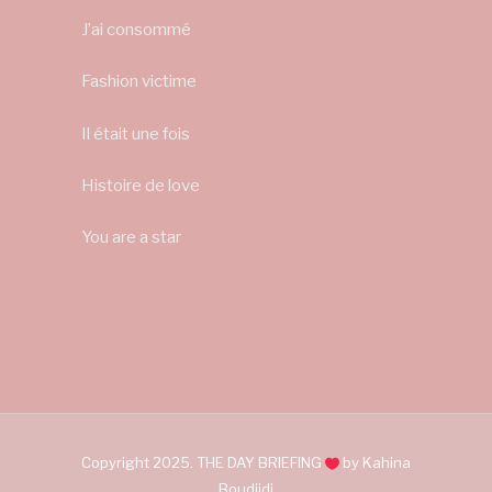
J’ai consommé
Fashion victime
Il était une fois
Histoire de love
You are a star
Copyright 2025. THE DAY BRIEFING
by Kahina
Boudjidj