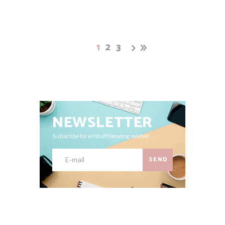
1
2
3
NEWSLETTER
Subscribe for all stuff trending related.
SEND