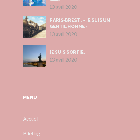
13 avril 2020
PARIS-BREST : « JE SUIS UN
GENTIL HOMME »
13 avril 2020
JE SUIS SORTIE.
13 avril 2020
MENU
Accueil
Briefing