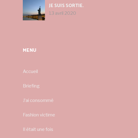
JE SUIS SORTIE.
13 avril 2020
MENU
Accueil
Briefing
J’ai consommé
Fashion victime
Il était une fois