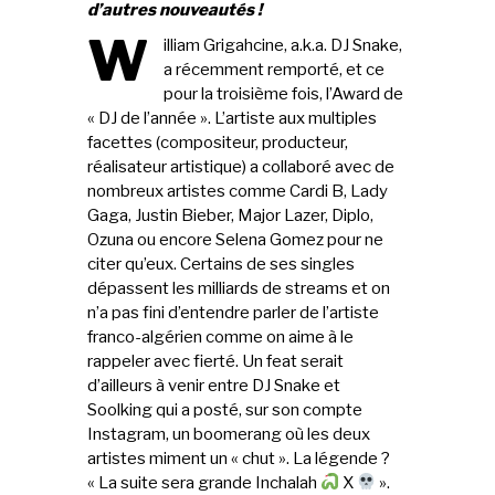
d’autres nouveautés !
W
illiam Grigahcine, a.k.a. DJ Snake,
a récemment remporté, et ce
pour la troisième fois, l’Award de
« DJ de l’année ». L’artiste aux multiples
facettes (compositeur, producteur,
réalisateur artistique) a collaboré avec de
nombreux artistes comme Cardi B, Lady
Gaga, Justin Bieber, Major Lazer, Diplo,
Ozuna ou encore Selena Gomez pour ne
citer qu’eux. Certains de ses singles
dépassent les milliards de streams et on
n’a pas fini d’entendre parler de l’artiste
franco-algérien comme on aime à le
rappeler avec fierté. Un feat serait
d’ailleurs à venir entre DJ Snake et
Soolking qui a posté, sur son compte
Instagram, un boomerang où les deux
artistes miment un « chut ». La légende ?
« La suite sera grande Inchalah
X
».