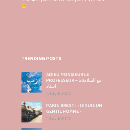
TRENDING POSTS
ADIEU MONSIEUR LE
PROFESSEUR — مع السلامة يا
استاذ
13 avril 2020
PARIS-BREST : « JE SUIS UN
GENTIL HOMME »
13 avril 2020