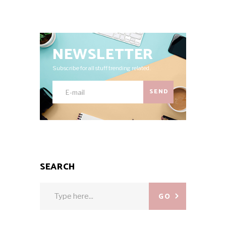
NEWSLETTER
Subscribe for all stuff trending related.
SEND
SEARCH
Search
GO
for: