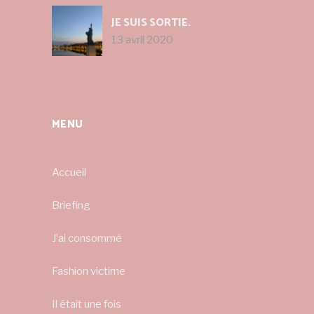
JE SUIS SORTIE.
13 avril 2020
MENU
Accueil
Briefing
J’ai consommé
Fashion victime
Il était une fois