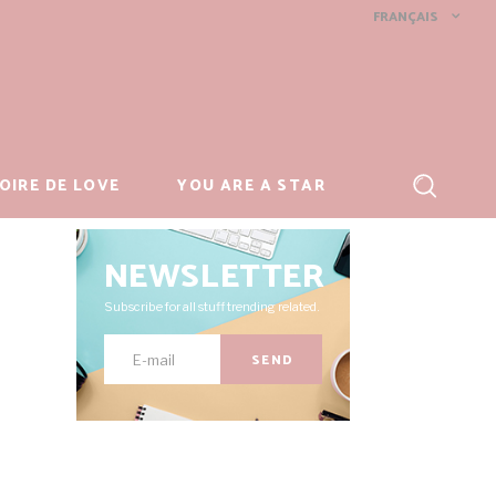
FRANÇAIS
OIRE DE LOVE
YOU ARE A STAR
NEWSLETTER
Subscribe for all stuff trending related.
SEND