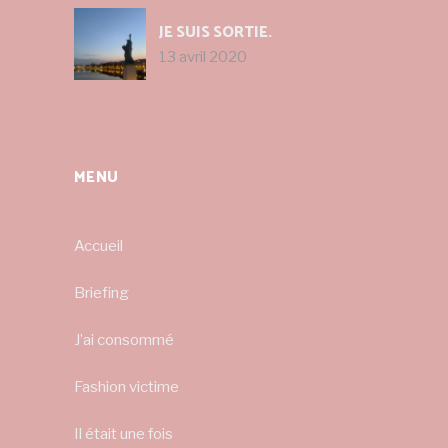
JE SUIS SORTIE.
13 avril 2020
MENU
Accueil
Briefing
J’ai consommé
Fashion victime
Il était une fois