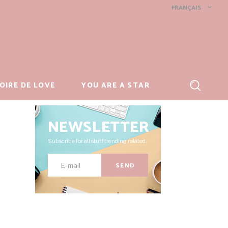
FRANÇAIS
OIRE DE LOVE
YOU ARE A STAR
NEWSLETTER
Subscribe for all stuff trending related.
SEND