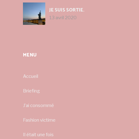
JE SUIS SORTIE.
13 avril 2020
MENU
Accueil
Briefing
J’ai consommé
Fashion victime
Il était une fois