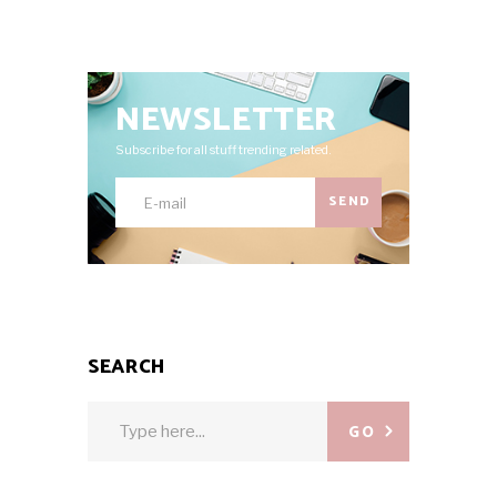
NEWSLETTER
Subscribe for all stuff trending related.
SEND
SEARCH
Search
GO
for: