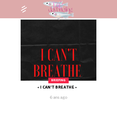
BRIEFING
« I CAN’T BREATHE »
6 ans ago