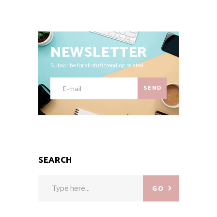
NEWSLETTER
Subscribe for all stuff trending related.
SEND
SEARCH
Search
GO
for: