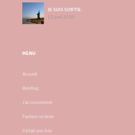
JE SUIS SORTIE.
13 avril 2020
MENU
Accueil
Briefing
J’ai consommé
Fashion victime
Il était une fois