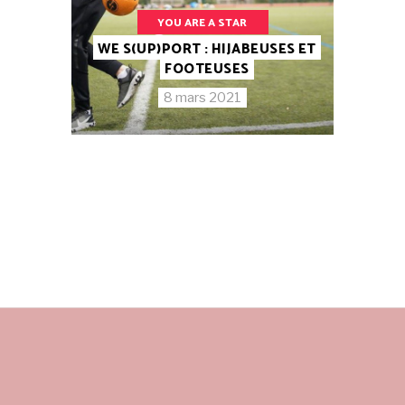
YOU ARE A STAR
WE S(UP)PORT : HIJABEUSES ET
FOOTEUSES
8 mars 2021