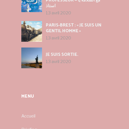
PROFESSEUR — مع السلامة يا
استاذ
13 avril 2020
PARIS-BREST : « JE SUIS UN
GENTIL HOMME »
13 avril 2020
JE SUIS SORTIE.
13 avril 2020
MENU
Accueil