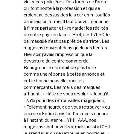
violences policières. Des forces de l’ordre
qui font honte à la profession et qui se
croient au dessus des lois car emmitouflés
dans leur uniforme. Il faut pouvoir continuer
à filmer, partager et « regarder les réalités
de notre pays en face ». Bref, il est 7h50, le
bal masqué n’est pas prêt de s’arrêter. Les
magasins rouvrent dans quelques heures.
Hier soir, j’avais l’impression que la
devanture du centre commercial
Beaugrenelle scintillait de plus belle
comme une réponse à cette annonce et
cette bonne nouvelle pour les
commerçants. Les mails des marques
affluent : « Hâte de vous revoir », « Jusqu’à
-25% pour des retrouvailles magiques »,
« Tellement heureux de vous retrouver » ou
encore « Enfin réunis ! ». J’en reçois encore
à l’instant, du genre « YIIIHAAA, nos
magasins sont ouverts », mais aussi « C’est
le grand jour, on se retrouve en boutique ! »