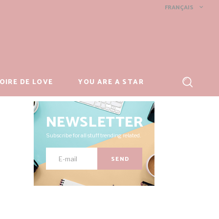
FRANÇAIS
OIRE DE LOVE
YOU ARE A STAR
NEWSLETTER
Subscribe for all stuff trending related.
SEND