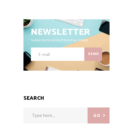
NEWSLETTER
Subscribe for all stuff trending related.
SEND
SEARCH
Search
GO
for: