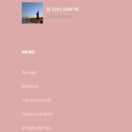
JE SUIS SORTIE.
13 avril 2020
MENU
Accueil
Briefing
J’ai consommé
Fashion victime
Il était une fois