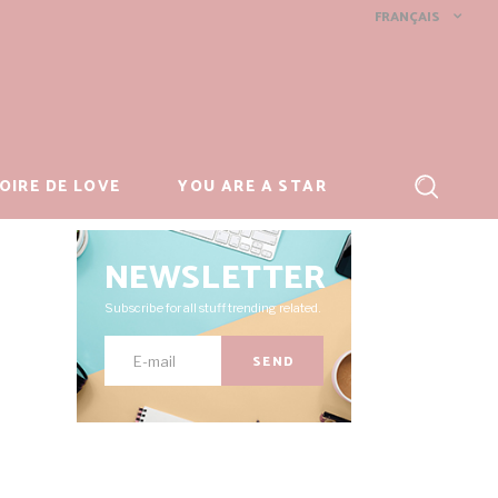
FRANÇAIS
OIRE DE LOVE
YOU ARE A STAR
NEWSLETTER
Subscribe for all stuff trending related.
SEND