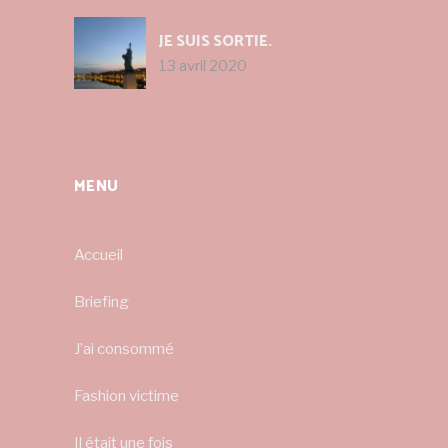
JE SUIS SORTIE.
13 avril 2020
MENU
Accueil
Briefing
J’ai consommé
Fashion victime
Il était une fois