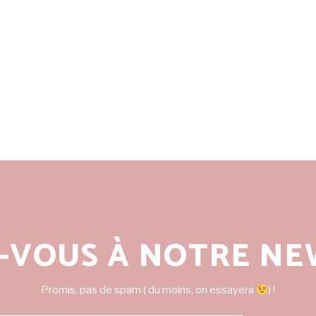
-VOUS À NOTRE NE
Promis, pas de spam ( du moins, on essayera
) !