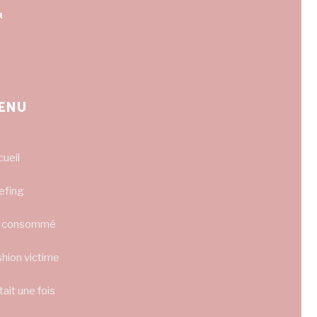
R
ENU
cueil
efing
ai consommé
shion victime
était une fois