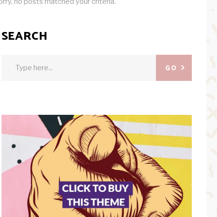
orry, no posts matched your criteria.
SEARCH
Search
GO
for: