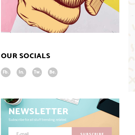
OUR SOCIALS
Fb.
In.
Tw.
Be.
NEWSLETTER
Subscribe for all stuff trending related.
SUBSCRIBE