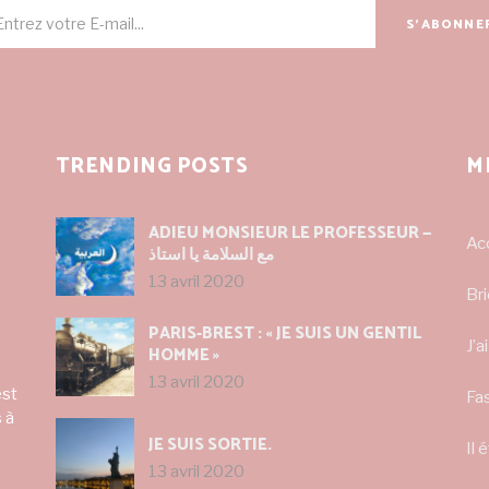
S'ABONNE
TRENDING POSTS
M
ADIEU MONSIEUR LE PROFESSEUR —
Ac
مع السلامة يا استاذ
13 avril 2020
Bri
PARIS-BREST : « JE SUIS UN GENTIL
J’
HOMME »
13 avril 2020
est
Fa
 à
JE SUIS SORTIE.
Il 
13 avril 2020